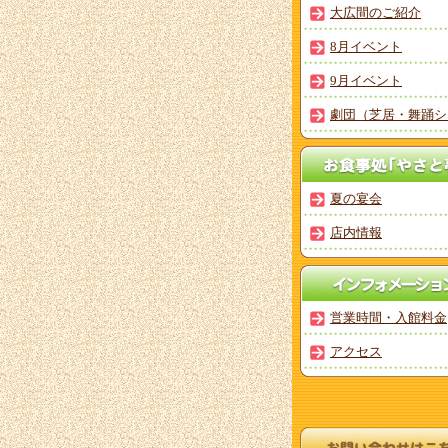
大広間のご紹介
8月イベント
9月イベント
劇団（芝居・舞踊シ
夏の宴会
店内情報
営業時間・入館料金
アクセス